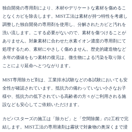
独自開発の専用剤により、木材やデリケートな素材を傷めるこ
となくカビを除去します。MIST工法は素材が持つ特性を考慮し
調整した独自開発の専用剤を使用し、分解されたカビと汚れを
洗い流します。こする必要がないので、素材を傷つけることが
ありません。対象素材に合わせた水素イオン濃度の専用剤にて
処理するため、素材にやさしく傷めません。歴史的建造物など
永年の価値をもつ素材の復元は、微生物による汚染を取り除く
ことにより延命へとつながります。
MIST専用除カビ剤は、工業排水試験などの各試験においても安
全性が確認されています。抵抗力の備わっていない小さなお子
様や、抵抗力の低下されている高齢者の方々がご利用される施
設なども安心してご依頼いただけます。
カビバスターズの施工は「除カビ」と「空間除菌」の2工程で完
結します。MIST工法の専用液剤は霧状で対象物の奥深くまで浸