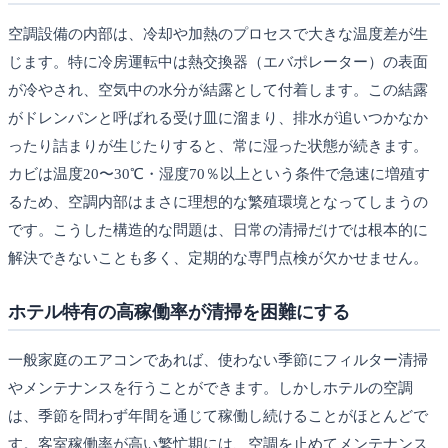
空調設備の内部は、冷却や加熱のプロセスで大きな温度差が生
じます。特に冷房運転中は熱交換器（エバポレーター）の表面
が冷やされ、空気中の水分が結露として付着します。この結露
がドレンパンと呼ばれる受け皿に溜まり、排水が追いつかなか
ったり詰まりが生じたりすると、常に湿った状態が続きます。
カビは温度20〜30℃・湿度70％以上という条件で急速に増殖す
るため、空調内部はまさに理想的な繁殖環境となってしまうの
です。こうした構造的な問題は、日常の清掃だけでは根本的に
解決できないことも多く、定期的な専門点検が欠かせません。
ホテル特有の高稼働率が清掃を困難にする
一般家庭のエアコンであれば、使わない季節にフィルター清掃
やメンテナンスを行うことができます。しかしホテルの空調
は、季節を問わず年間を通じて稼働し続けることがほとんどで
す。客室稼働率が高い繁忙期には、空調を止めてメンテナンス