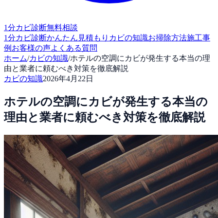
1分カビ診断
無料相談
1分カビ診断
かんたん見積もり
カビの知識
お掃除方法
施工事
例
お客様の声
よくある質問
ホーム
/
カビの知識
/
ホテルの空調にカビが発生する本当の理
由と業者に頼むべき対策を徹底解説
カビの知識
2026年4月22日
ホテルの空調にカビが発生する本当の
理由と業者に頼むべき対策を徹底解説