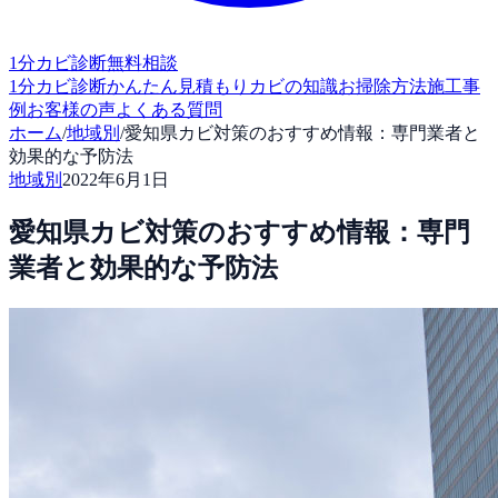
1分カビ診断
無料相談
1分カビ診断
かんたん見積もり
カビの知識
お掃除方法
施工事
例
お客様の声
よくある質問
ホーム
/
地域別
/
愛知県カビ対策のおすすめ情報：専門業者と
効果的な予防法
地域別
2022年6月1日
愛知県カビ対策のおすすめ情報：専門
業者と効果的な予防法