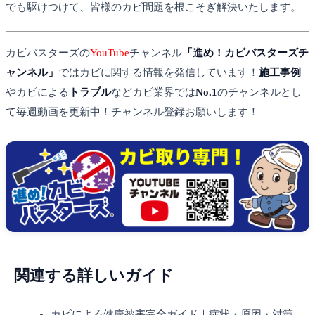
でも駆けつけて、皆様のカビ問題を根こそぎ解決いたします。
カビバスターズの
YouTube
チャンネル
「進め！カビバスターズチ
ャンネル」
ではカビに関する情報を発信しています！
施工事例
やカビによる
トラブル
などカビ業界では
No.1
のチャンネルとし
て毎週動画を更新中！チャンネル登録お願いします！
関連する詳しいガイド
カビによる健康被害完全ガイド｜症状・原因・対策