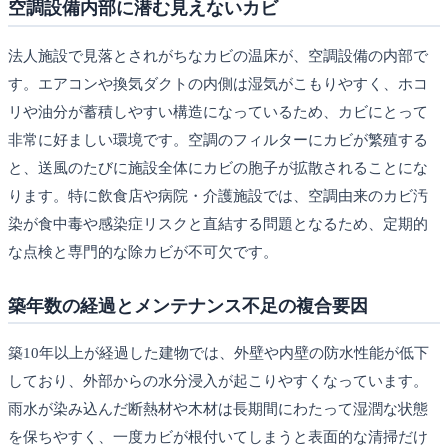
空調設備内部に潜む見えないカビ
法人施設で見落とされがちなカビの温床が、空調設備の内部で
す。エアコンや換気ダクトの内側は湿気がこもりやすく、ホコ
リや油分が蓄積しやすい構造になっているため、カビにとって
非常に好ましい環境です。空調のフィルターにカビが繁殖する
と、送風のたびに施設全体にカビの胞子が拡散されることにな
ります。特に飲食店や病院・介護施設では、空調由来のカビ汚
染が食中毒や感染症リスクと直結する問題となるため、定期的
な点検と専門的な除カビが不可欠です。
築年数の経過とメンテナンス不足の複合要因
築10年以上が経過した建物では、外壁や内壁の防水性能が低下
しており、外部からの水分浸入が起こりやすくなっています。
雨水が染み込んだ断熱材や木材は長期間にわたって湿潤な状態
を保ちやすく、一度カビが根付いてしまうと表面的な清掃だけ