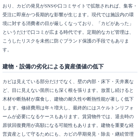
おり、カビの発見がSNSや口コミサイトで拡散されれば、集客・
受注に即座かつ長期的な影響が生じます。現代では施設内の環
境に対する消費者の目が厳しくなっており、「カビがあった」
というだけで口コミが広まる時代です。定期的なカビ管理は、
こうしたリスクを未然に防ぐブランド保護の手段でもありま
す。
建物・設備の劣化による資産価値の低下
カビは見えている部分だけでなく、壁の内部・床下・天井裏な
ど、目に見えない箇所にも深く根を張ります。放置し続けると
木材や断熱材が腐食し、建物の耐久性や断熱性能が著しく低下
します。修繕費用は年々増大し、最終的にはスケルトンリフォ
ームが必要になるケースもあります。賃貸物件では、退去時の
原状回復費用が高額になる可能性もあります。建物を重要な経
営資産として守るためにも、カビの早期発見・除去・継続管理