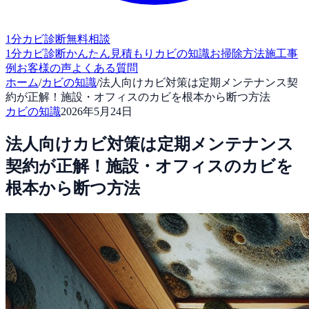
1分カビ診断
無料相談
1分カビ診断
かんたん見積もり
カビの知識
お掃除方法
施工事
例
お客様の声
よくある質問
ホーム
/
カビの知識
/
法人向けカビ対策は定期メンテナンス契
約が正解！施設・オフィスのカビを根本から断つ方法
カビの知識
2026年5月24日
法人向けカビ対策は定期メンテナンス
契約が正解！施設・オフィスのカビを
根本から断つ方法