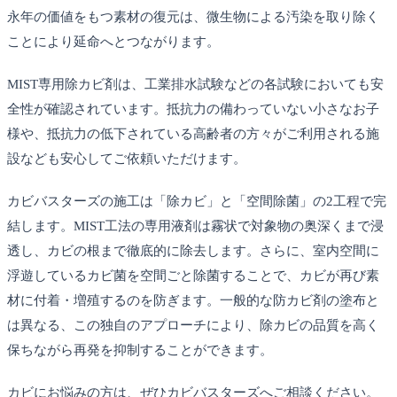
永年の価値をもつ素材の復元は、微生物による汚染を取り除く
ことにより延命へとつながります。
MIST専用除カビ剤は、工業排水試験などの各試験においても安
全性が確認されています。抵抗力の備わっていない小さなお子
様や、抵抗力の低下されている高齢者の方々がご利用される施
設なども安心してご依頼いただけます。
カビバスターズの施工は「除カビ」と「空間除菌」の2工程で完
結します。MIST工法の専用液剤は霧状で対象物の奥深くまで浸
透し、カビの根まで徹底的に除去します。さらに、室内空間に
浮遊しているカビ菌を空間ごと除菌することで、カビが再び素
材に付着・増殖するのを防ぎます。一般的な防カビ剤の塗布と
は異なる、この独自のアプローチにより、除カビの品質を高く
保ちながら再発を抑制することができます。
カビにお悩みの方は、ぜひカビバスターズへご相談ください。